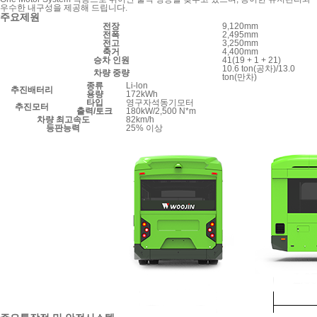
우수한 내구성을 제공해 드립니다.
주요제원
전장
9,120mm
전폭
2,495mm
전고
3,250mm
축거
4,400mm
승차 인원
41(19 + 1 + 21)
10.6 ton(공차)/13.0
차량 중량
ton(만차)
종류
Li-lon
추진배터리
용량
172kWh
타입
영구자석동기모터
추진모터
출력/토크
180kW/2,500 N*m
차량 최고속도
82km/h
등판능력
25% 이상