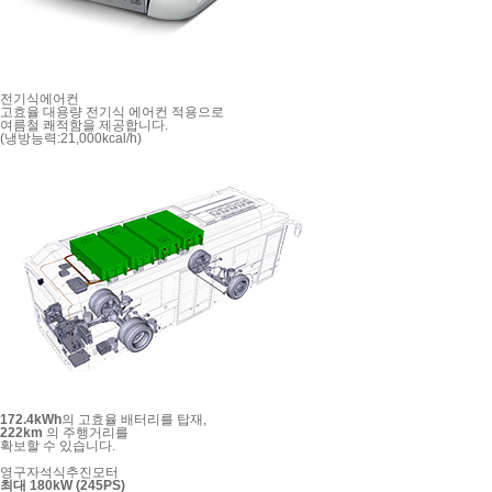
전기식에어컨
고효율 대용량 전기식 에어컨 적용으로
여름철 쾌적함을 제공합니다.
(냉방능력:21,000kcal/h)
172.4kWh
의 고효율 배터리를 탑재,
222km
의 주행거리를
확보할 수 있습니다.
영구자석식추진모터
최대 180kW (245PS)