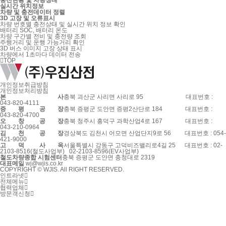
충전현황 및 차량상태
실시간 위치정보
차량 및 충전데이터 정렬
3D 고장 및 오류표시
차량 번호별 충전상태 및 실시간 위치 정보 확인
배터리 SOC, 배터리 온도
차량 구간별 전비 및 충전량 조회
주행거리 및 운행 가능거리 확인
3D 버스 이미지 고장 상태 표시
차량에서 1초마다 데이터 전송
TOP
개인정보취급방침
개인정보처리방침
본
사
충북 괴산군 사리면 사리로 95
대표번호 :
043-820-4111
증
평
공
장
충북 증평군 도안면 증평2산단로 184
대표번호 :
043-820-4700
오
창
공
장
충북 청주시 흥덕구 과학산업4로 167
대표번호 :
043-210-0964
김
천
공
장
경상북도 김천시 어모면 산업단지9로 56
대표번호 : 054-
421-9000
고
덕
사
옥
서울특별시 강동구 고덕비즈밸리로4길 25
대표번호 : 02-
2103-8516(철도사업부) 02-2103-8596(EV사업부)
철도차량종합 시험센터
충북 증평군 도안면 충청대로 2319
대표메일
wj@wjis.co.kr
COPYRIGHT © WJIS. All RIGHT RESERVED.
인트라넷
전체메뉴
협력업체
방문객신청