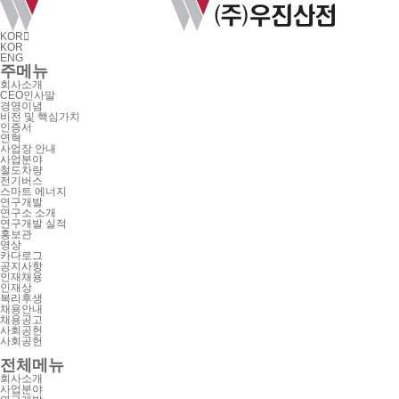
KOR

KOR
ENG
주메뉴
회사소개
CEO인사말
경영이념
비전 및 핵심가치
인증서
연혁
사업장 안내
사업분야
철도차량
전기버스
스마트 에너지
연구개발
연구소 소개
연구개발 실적
홍보관
영상
카다로그
공지사항
인재채용
인재상
복리후생
채용안내
채용공고
사회공헌
사회공헌
전체메뉴
회사소개
사업분야