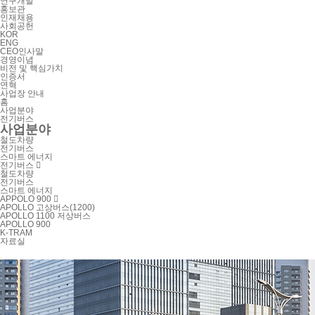
연구개발
홍보관
인재채용
사회공헌
KOR
ENG
CEO인사말
경영이념
비전 및 핵심가치
인증서
연혁
사업장 안내
홈
사업분야
전기버스
사업분야
철도차량
전기버스
스마트 에너지
전기버스
철도차량
전기버스
스마트 에너지
APPOLO 900
APOLLO 고상버스(1200)
APOLLO 1100 저상버스
APOLLO 900
K-TRAM
자료실