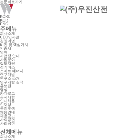
본문바로가기
KOR

KOR
ENG
주메뉴
회사소개
CEO인사말
경영이념
비전 및 핵심가치
인증서
연혁
사업장 안내
사업분야
철도차량
전기버스
스마트 에너지
연구개발
연구소 소개
연구개발 실적
홍보관
영상
카다로그
공지사항
인재채용
인재상
복리후생
채용안내
채용공고
사회공헌
사회공헌
전체메뉴
회사소개