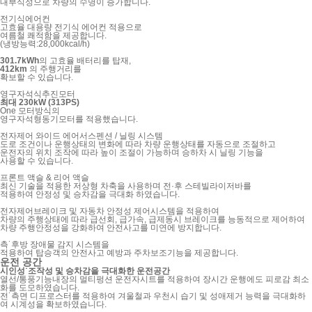
내부식성으로 차량의 수명이 증가합니다.
전기식에어컨
고효율 대용량 전기식 에어컨 적용으로
여름철 쾌적함을 제공합니다.
(냉방능력:28,000kcal/h)
301.7kWh
의 고효율 배터리를 탑재,
412km
의 주행거리를
확보할 수 있습니다.
영구자석식추진모터
최대 230kW (313PS)
One 모터방식의
영구자석형동기모터를 적용했습니다.
전자제어 와이드 에어서스펜션 / 닐링 시스템
도로 조건이나 운행상태의 변화에 따라 차량 운행상태를 자동으로 조절하고
운전자의 위치 조작에 따라 높이 조절이 가능하며 승하차 시 닐링 기능을
사용할 수 있습니다.
프론트 액슬 & 리어 액슬
최신 기술을 적용한 저상형 차축을 사용하며 전·후 스테빌라이저바를
적용하여 안정성 및 승차감을 극대화 하였습니다.
전자제어브레이크 및 자동차 안정성 제어시스템
을 적용하여
차량의 주행상태에 따라 급선회, 급가속, 급제동시 브레이크를 능동적으로 제어하여
차량 주행안정성을 강화하여 안전사고를 미연에 방지합니다.
측˙후방 장애물 감지 시스템을
적용하여 탑승객의 안전사고 예방과 주차보조기능을 제공합니다.
운전 공간
시인성˙조작성 및 승차감을 극대화한 운전공간
열선/통풍기능내장의 멀티펑션 운전자시트를 적용하여 장시간 운행에도 피로감 최소
화를 도모하였습니다.
전˙측면 디프로스터를 적용하여 겨울철과 우천시 습기 및 성애제거 능력을 극대화하
여 시계성을 확보하였습니다.