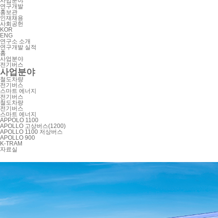
사업분야
연구개발
홍보관
인재채용
사회공헌
KOR
ENG
연구소 소개
연구개발 실적
홈
사업분야
전기버스
사업분야
철도차량
전기버스
스마트 에너지
전기버스
철도차량
전기버스
스마트 에너지
APPOLO 1100
APOLLO 고상버스(1200)
APOLLO 1100 저상버스
APOLLO 900
K-TRAM
자료실