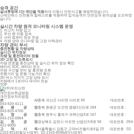
승객 공간
실내후방에 1단 계단을 적용
하여 이동시 안전사고를 예방하였습니다.
스테인레스 안전봉과 힙레스트를 적용하여 입석승객의 안전성과 편의성을 도모하였
습니다.
실시간 차량 원격 모니터링 시스템 운영
1. 차고지 차량 입고
2. 무선 랜 자동 접속
3. 서버 컴퓨터 정보 전송
4. 차량 상태 모니터링 및 고장 이력관리
차량 관리 부서
충전현황 및 차량상태
실시간 위치정보
차량 및 충전데이터 정렬
3D 고장 및 오류표시
차량 번호별 충전상태 및 실시간 위치 정보 확인
배터리 SOC, 배터리 온도
차량 구간별 전비 및 충전량 조회
주행거리 및 운행 가능거리 확인
3D 버스 이미지 고장 상태 표시
차량에서 1초마다 데이터 전송
TOP
개인정보취급방침
개인정보처리방침
본
사
충북 괴산군 사리면 사리로 95
대표번호 :
043-820-4111
증
평
공
장
충북 증평군 도안면 증평2산단로 184
대표번호 :
043-820-4700
오
창
공
장
충북 청주시 흥덕구 과학산업4로 167
대표번호 :
043-210-0964
김
천
공
장
경상북도 김천시 어모면 산업단지9로 56
대표번호 : 054-
421-9000
고
덕
사
옥
서울특별시 강동구 고덕비즈밸리로4길 25
대표번호 : 02-
2103-8516(철도사업부) 02-2103-8596(EV사업부)