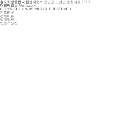
철도차량종합 시험센터
충북 증평군 도안면 충청대로 2319
대표메일
wj@wjis.co.kr
COPYRIGHT © WJIS. All RIGHT RESERVED.
인트라넷
전체메뉴
협력업체
방문객신청