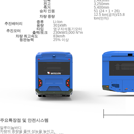
전폭
2,495mm
전고
3,250mm
축거
5,400mm
승차 인원
51 (24 + 1 + 26)
12.5 ton(공차)/15.8
차량 중량
ton(만차)
종류
Li-lon
추진배터리
용량
301kWh
타입
영구자석동기모터
추진모터
출력/토크
230kW/3,000 N*m
차량 최고속도
83km/h
등판능력
25% 이상
주요특장점 및 안전시스템
알루미늄바디
차량의 중량을 줄여 성능을 높이고,